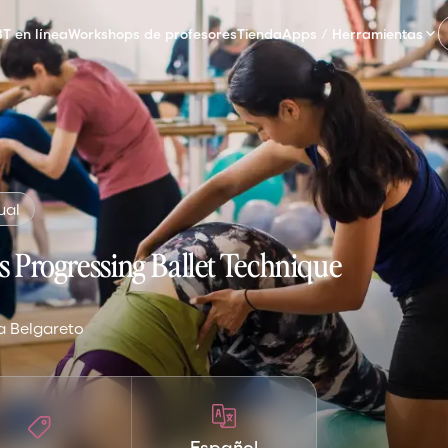
T en línea
Workshops de profesores
Tienda
Apps / Herramientas
ual
s Progressing Ballet Technique
 Belgareto
Español