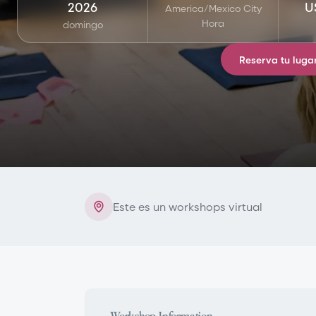
2026
U
America/Mexico City
Hora
domingo
Reserva tu luga
Este es un workshops virtual
Workshop Information