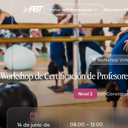
Descubre PB
Portal de Entrenamiento
Workshop Virt
Workshop de Certificación de Profesore
Nivel
2
con
Constanza
08:00
–
12:00
14 de junio de